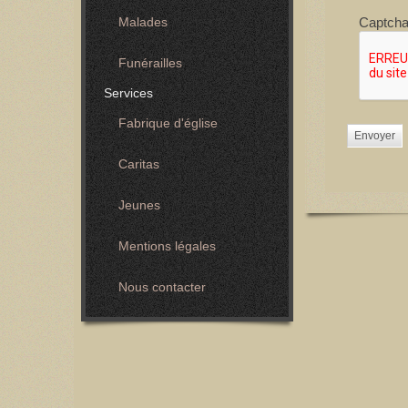
Captch
Malades
Funérailles
Services
Fabrique d'église
Envoyer
Caritas
Jeunes
Mentions légales
Nous contacter