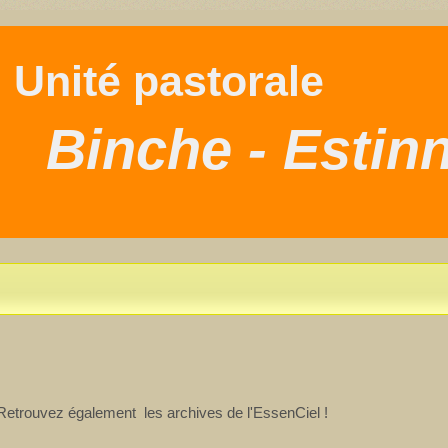
nité pastorale
Binche - Estin
. Retrouvez également les archives de l'EssenCiel !