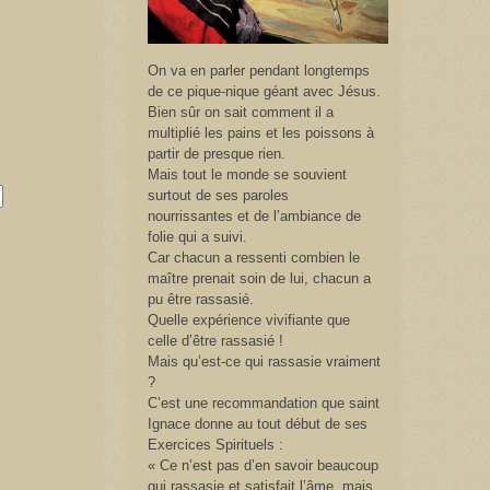
On va en parler pendant longtemps
de ce pique-nique géant avec Jésus.
Bien sûr on sait comment il a
multiplié les pains et les poissons à
partir de presque rien.
Mais tout le monde se souvient
surtout de ses paroles
nourrissantes et de l’ambiance de
folie qui a suivi.
Car chacun a ressenti combien le
maître prenait soin de lui, chacun a
pu être rassasié.
Quelle expérience vivifiante que
celle d’être rassasié !
Mais qu’est-ce qui rassasie vraiment
?
C’est une recommandation que saint
Ignace donne au tout début de ses
Exercices Spirituels :
« Ce n’est pas d’en savoir beaucoup
qui rassasie et satisfait l’âme, mais