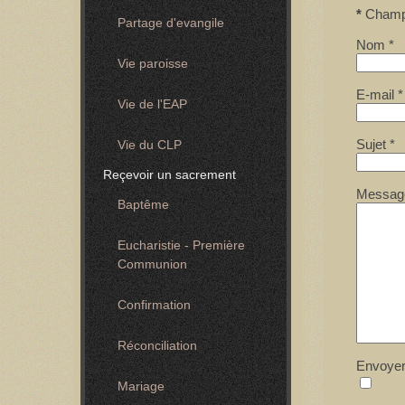
*
Champ
Partage d'evangile
Nom
*
Vie paroisse
E-mail
*
Vie de l'EAP
Sujet
*
Vie du CLP
Reçevoir un sacrement
Messag
Baptême
Eucharistie - Première
Communion
Confirmation
Réconciliation
Envoyer
Mariage