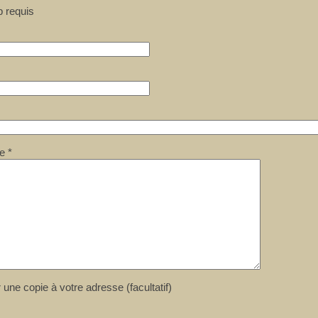
 requis
e
*
 une copie à votre adresse
(facultatif)