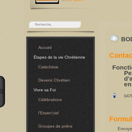
BO
Accueil
Contac
Étapes de la vie Chrétienne
Foncti
Catéchèse
Pe
d'
Devenir Chrétien
en
Vivre sa Foi
047
Célébrations
l'Essen'ciel
Formul
Groupes de prière
Envoye