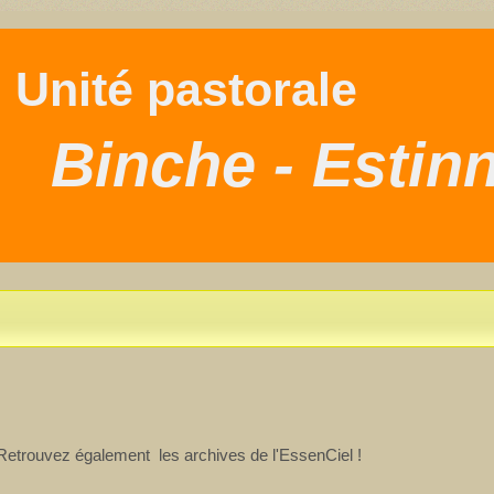
nité pastorale
Binche - Estin
. Retrouvez également les archives de l'EssenCiel !