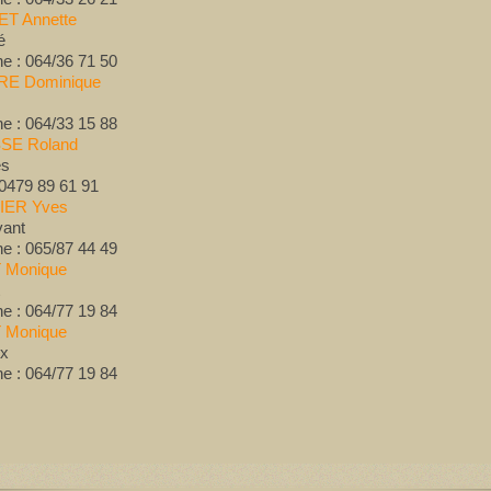
T Annette
é
e : 064/36 71 50
RE Dominique
e : 064/33 15 88
SE Roland
es
 0479 89 61 91
ER Yves
vant
e : 065/87 44 49
 Monique
e : 064/77 19 84
 Monique
lx
e : 064/77 19 84