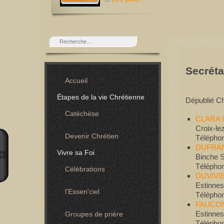
Secréta
Accueil
Étapes de la vie Chrétienne
Dépublié
Ch
Catéchèse
CLARA C
Croix-le
Devenir Chrétien
Téléphon
DUFRAN
Vivre sa Foi
Binche 
Téléphon
Célébrations
DUVIVIE
Estinnes
l'Essen'ciel
Téléphon
FAUCON
Estinne
Groupes de prière
Téléphon