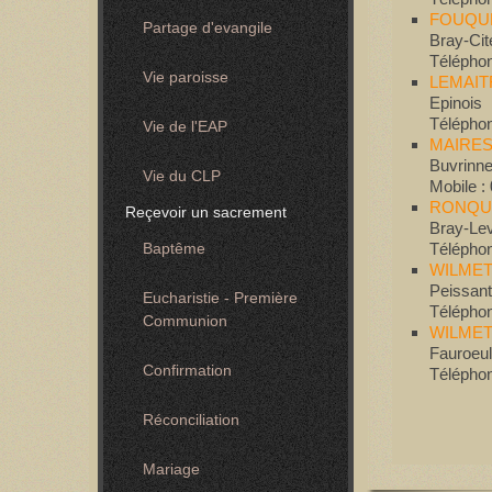
FOUQUE
Partage d'evangile
Bray-Cit
Téléphon
Vie paroisse
LEMAIT
Epinois
Téléphon
Vie de l'EAP
MAIRES
Buvrinn
Vie du CLP
Mobile :
RONQUI
Reçevoir un sacrement
Bray-Le
Téléphon
Baptême
WILMET
Peissant
Eucharistie - Première
Téléphon
Communion
WILMET
Fauroeu
Confirmation
Téléphon
Réconciliation
Mariage