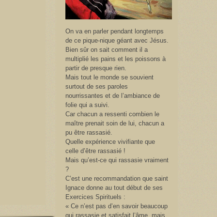
On va en parler pendant longtemps
de ce pique-nique géant avec Jésus.
Bien sûr on sait comment il a
multiplié les pains et les poissons à
partir de presque rien.
Mais tout le monde se souvient
surtout de ses paroles
nourrissantes et de l’ambiance de
folie qui a suivi.
Car chacun a ressenti combien le
maître prenait soin de lui, chacun a
pu être rassasié.
Quelle expérience vivifiante que
celle d’être rassasié !
Mais qu’est-ce qui rassasie vraiment
?
C’est une recommandation que saint
Ignace donne au tout début de ses
Exercices Spirituels :
« Ce n’est pas d’en savoir beaucoup
qui rassasie et satisfait l’âme, mais