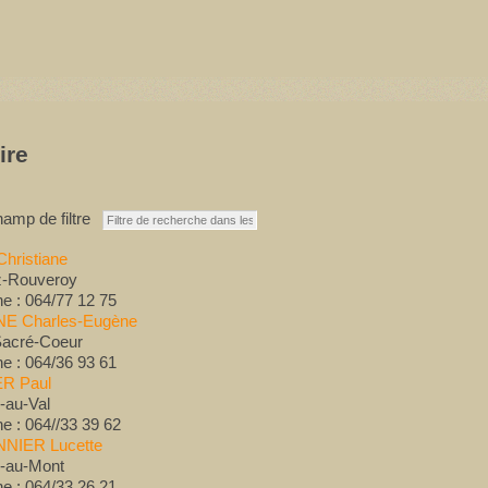
ire
amp de filtre
hristiane
z-Rouveroy
e : 064/77 12 75
E Charles-Eugène
Sacré-Coeur
e : 064/36 93 61
R Paul
-au-Val
e : 064//33 39 62
NIER Lucette
s-au-Mont
e : 064/33 26 21