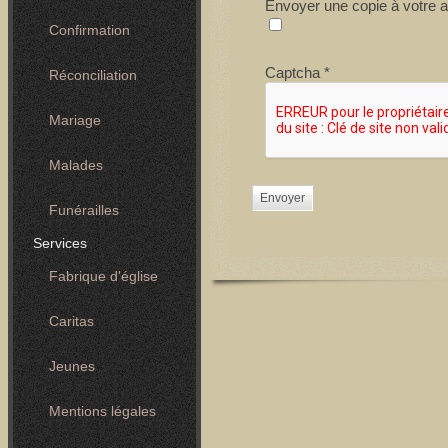
Envoyer une copie à votre 
Confirmation
Captcha
*
Réconciliation
Mariage
Malades
Envoyer
Funérailles
Services
Fabrique d'église
Caritas
Jeunes
Mentions légales