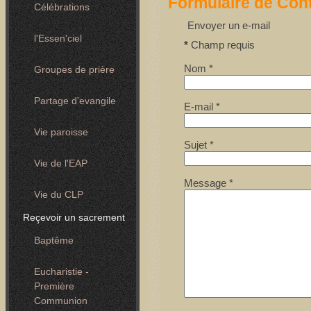
Formulaire de Con
Célébrations
Envoyer un e-mail
l'Essen'ciel
*
Champ requis
Nom
*
Groupes de prière
Partage d'evangile
E-mail
*
Vie paroisse
Sujet
*
Vie de l'EAP
Message
*
Vie du CLP
Reçevoir un sacrement
Baptême
Eucharistie -
Première
Communion