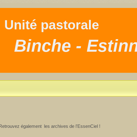
nité pastorale
Binche - Estin
. Retrouvez également les archives de l'EssenCiel !