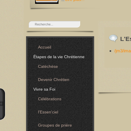
L'E
Accueil
/jm3/im
Étapes de la vie Chrétienne
Catéchèse
Devenir Chrétien
Vivre sa Foi
Célébrations
l'Essen'ciel
Groupes de prière